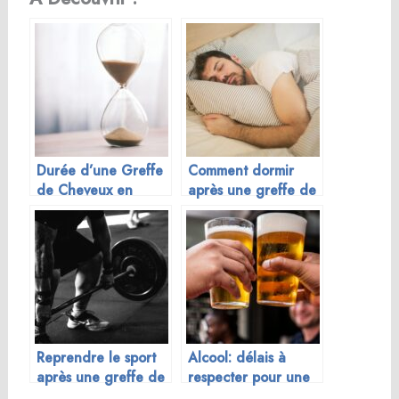
Durée d’une Greffe
Comment dormir
de Cheveux en
après une greffe de
Grèce : Tout Savoir
cheveux : conseils et
sur le Temps
astuces
Nécessaire
Reprendre le sport
Alcool: délais à
après une greffe de
respecter pour une
cheveux : quand et
récupération