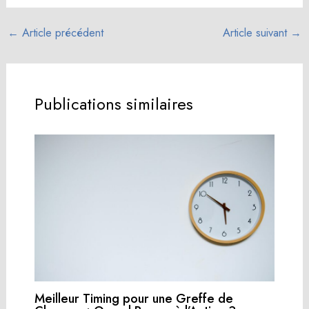
comment s’y
optimale après une
remettre ?
greffe de cheveux
←
Article précédent
Article suivant
→
Publications similaires
Meilleur Timing pour une Greffe de