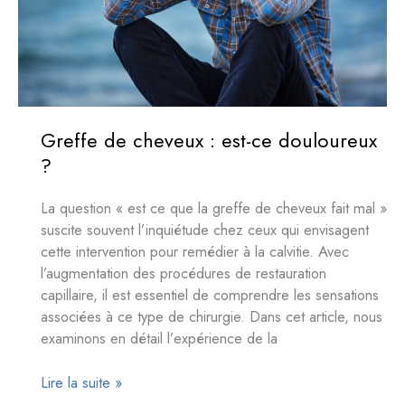
quand
et
comment
s’y
remettre
?
Greffe de cheveux : est-ce douloureux
?
La question « est ce que la greffe de cheveux fait mal​ »
suscite souvent l’inquiétude chez ceux qui envisagent
cette intervention pour remédier à la calvitie. Avec
l’augmentation des procédures de restauration
capillaire, il est essentiel de comprendre les sensations
associées à ce type de chirurgie. Dans cet article, nous
examinons en détail l’expérience de la
Greffe
Lire la suite »
de