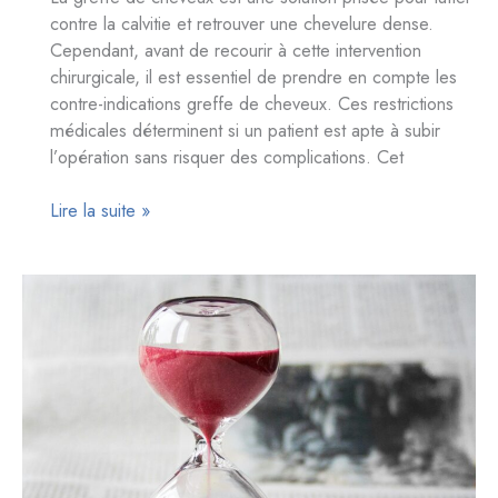
contre la calvitie et retrouver une chevelure dense.
Cependant, avant de recourir à cette intervention
chirurgicale, il est essentiel de prendre en compte les
contre-indications greffe de cheveux. Ces restrictions
médicales déterminent si un patient est apte à subir
l’opération sans risquer des complications. Cet
Contre-
Lire la suite »
indications
de
la
greffe
de
cheveux
:
ce
qu’il
faut