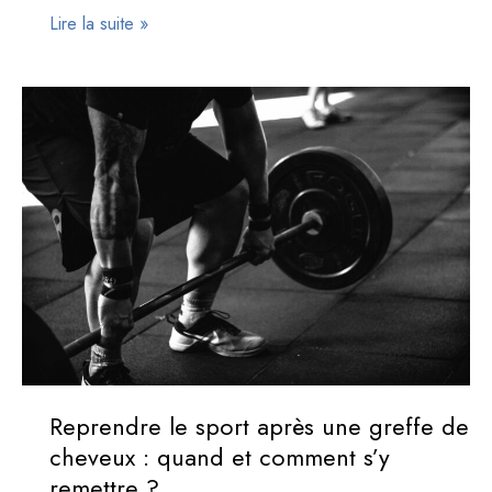
Amour
Lire la suite »
et
Greffe
Capillaire
:
Quels
Délais
pour
une
Intimité
en
Toute
Sécurité
?
Reprendre le sport après une greffe de
cheveux : quand et comment s’y
remettre ?