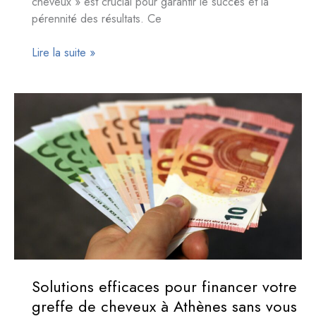
cheveux » est crucial pour garantir le succès et la
pérennité des résultats. Ce
Quel
Lire la suite »
âge
idéal
pour
envisager
une
greffe
de
cheveux
et
garantir
son
efficacité
?
Solutions efficaces pour financer votre
greffe de cheveux à Athènes sans vous