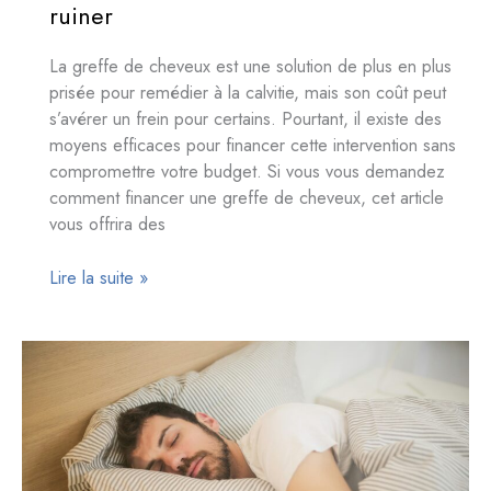
ruiner
La greffe de cheveux est une solution de plus en plus
prisée pour remédier à la calvitie, mais son coût peut
s’avérer un frein pour certains. Pourtant, il existe des
moyens efficaces pour financer cette intervention sans
compromettre votre budget. Si vous vous demandez
comment financer une greffe de cheveux, cet article
vous offrira des
Solutions
Lire la suite »
efficaces
pour
financer
votre
greffe
de
cheveux
à