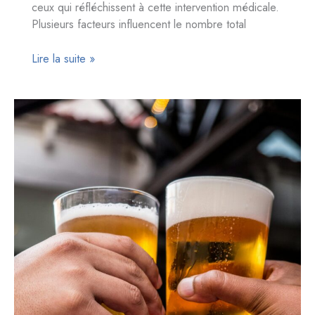
ceux qui réfléchissent à cette intervention médicale.
Plusieurs facteurs influencent le nombre total
Combien
Lire la suite »
de
greffes
de
cheveux
peut-
on
envisager
au
cours
d’une
vie
?