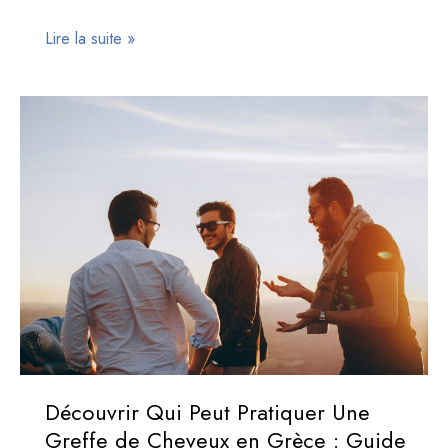
Peut-
Lire la suite »
on
fumer
après
une
greffe
de
cheveux
?
Découvrez
l’impact
sur
vos
résultats
Découvrir Qui Peut Pratiquer Une
Greffe de Cheveux en Grèce : Guide