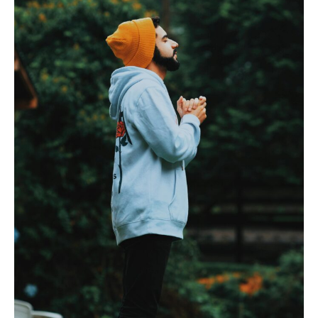
en
Grèce
:
Guide
Complet