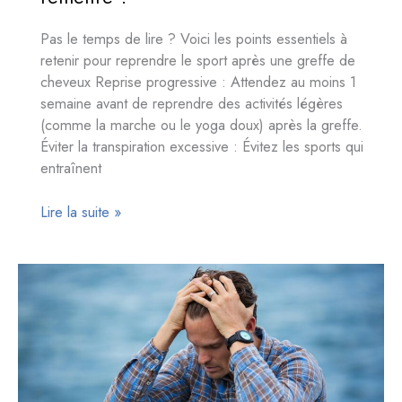
Pas le temps de lire ? Voici les points essentiels à
retenir pour reprendre le sport après une greffe de
cheveux Reprise progressive : Attendez au moins 1
semaine avant de reprendre des activités légères
(comme la marche ou le yoga doux) après la greffe.
Éviter la transpiration excessive : Évitez les sports qui
entraînent
Reprendre
Lire la suite »
le
sport
après
une
greffe
de
cheveux
: