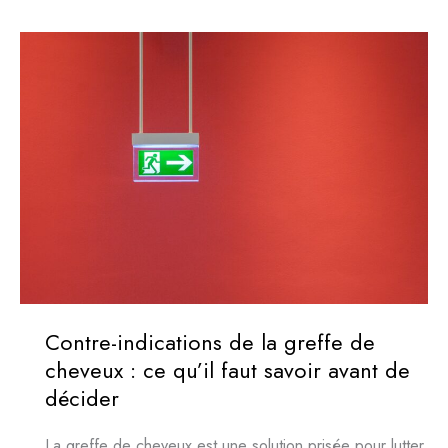
cheveux
:
est-
ce
douloureux
?
Contre-indications de la greffe de
cheveux : ce qu’il faut savoir avant de
décider
La greffe de cheveux est une solution prisée pour lutter