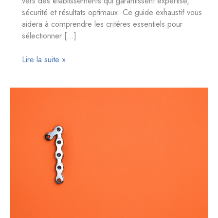
vers des établissements qui garantissent expertise,
sécurité et résultats optimaux. Ce guide exhaustif vous
aidera à comprendre les critères essentiels pour
sélectionner […]
Guide
Lire la suite »
ultime
pour
choisir
la
meilleure
clinique
de
greffe
de
cheveux
à
Athènes