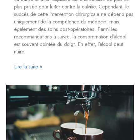
plus prisée pour lutter contre la calvitie. Cependant, le
succès de cette intervention chirurgicale ne dépend pas
uniquement de la compétence du médecin, mais
également des soins post-opératoires. Parmi les
recommandations à suivre, la consommation d’alcool
est souvent pointée du doigt. En effet, l’alcool peut
nuire
Alcool:
Lire la suite »
délais
à
respecter
pour
une
récupération
optimale
après
une