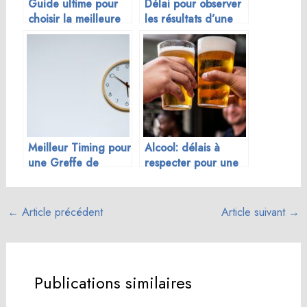
Guide ultime pour
Délai pour observer
choisir la meilleure
les résultats d’une
clinique de greffe
greffe cheveux à
de cheveux à
Athènes
Athènes
Meilleur Timing pour
Alcool: délais à
une Greffe de
respecter pour une
Cheveux : Quand
récupération
Passer à l’Action ?
optimale après une
greffe de cheveux
←
Article précédent
Article suivant
→
Publications similaires